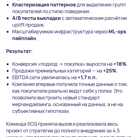
Кластеризация паттернов
для выделения групп
покупателей по стилю поведения.
A/B тесты выкладки
с автоматическим расчётом
uplift продаж.
Масштабируемая инфраструктура через
ML-ops
пайплайн
.
Результат:
Конверсия «подход → покупка» выросла на
+18%
.
Продажи премиальных категорий — на
+25%
.
EBITDA сети увеличилась на
+1,7 п.п.
.
Компания впервые получила точные данные о том,
как покупатели реально ведут себя у полки. Это
позволило выстроить новый стандарт
мерчандайзинга, основанный на данных, а не на
субъективных гипотезах.
Команда SCG приняла вызов и реализовала весь
проект от стратегии до полного внедрения за 4.5